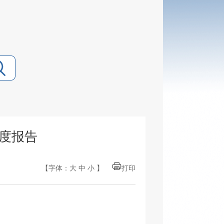
年度报告
【字体：
大
中
小
】
打印