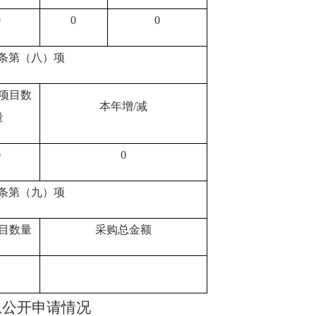
0
0
0
条第（八）项
项目数
本年增/减
量
0
0
条第（九）项
目数量
采购总金额
息公开申请情况