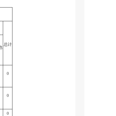
总计
他
0
0
0