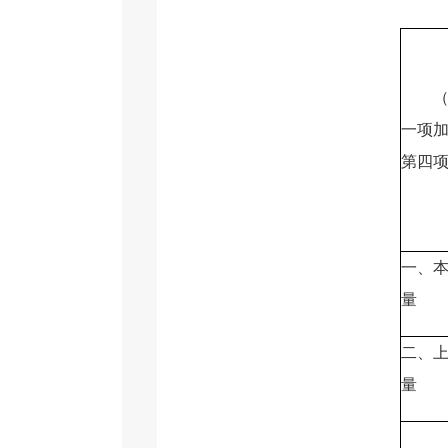
（本
一项
第四
一、
量
二、
量