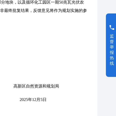
区部分地块，以及循环化工园区一期50兆瓦光伏农
非最终批复结果，反馈意见将作为规划实施的参
监
督
举
报
热
线
规划局
5日